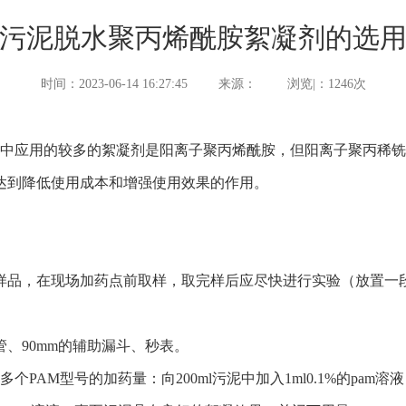
污泥脱水聚丙烯酰胺絮凝剂的选
时间：2023-06-14 16:27:45
来源：
浏览|：1246次
应用的较多的絮凝剂是阳离子聚丙烯酰胺，但阳离子聚丙稀铣
达到降低使用成本和增强使用效果的作用。
样品，在现场加药点前取样，取完样后应尽快进行实验（放置一
滴管、90mm的辅助漏斗、秒表。
定多个
PAM
型号的加药量：向
200ml污泥中加入1ml0.1%的p