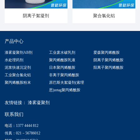
阴离子絮凝剂
聚合氯化铝
产品中心
漆雾凝聚剂AB剂
工业废水破乳剂
爱森聚丙烯酰胺
水处理药剂
聚丙烯酰胺乳液
阴离子聚丙烯酰胺
泥浆快速沉淀剂
日本聚丙烯酰胺
阳离子聚丙烯酰胺
工业聚合氯化铝
非离子聚丙烯酰胺
聚丙烯酰胺粉末
原巴斯夫絮凝剂(索理
思)zetag聚丙烯酰胺
友情链接：
漆雾凝聚剂
联系我们
电话：1377 4444 812
传真：021－56786012