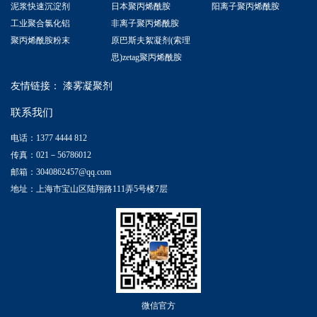
泥浆快速沉淀剂
日本聚丙烯酰胺
阳离子聚丙烯酰胺
工业聚合氯化铝
非离子聚丙烯酰胺
聚丙烯酰胺粉末
原巴斯夫絮凝剂(索理
思)zetag聚丙烯酰胺
友情链接：
漆雾凝聚剂
联系我们
电话：1377 4444 812
传真：021－56786012
邮箱：3040862457@qq.com
地址：上海市宝山区陆翔路111弄5号楼7层
微信官方