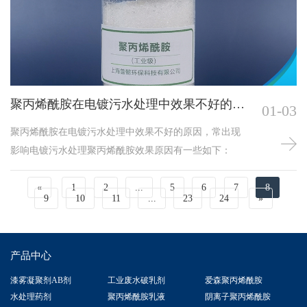
污水处理的投加用量相对少量，用量过多过少都会影响
处理效果。
聚丙烯酰胺在电镀污水处理中效果不好的原
01-03
因
聚丙烯酰胺在电镀污水处理中效果不好的原因，常出现
影响电镀污水处理聚丙烯酰胺效果原因有一些如下：
«
1
2
...
5
6
7
8
9
10
11
...
23
24
»
产品中心
漆雾凝聚剂AB剂
工业废水破乳剂
爱森聚丙烯酰胺
水处理药剂
聚丙烯酰胺乳液
阴离子聚丙烯酰胺