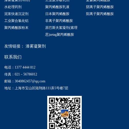
水处理药剂
聚丙烯酰胺乳液
阴离子聚丙烯酰胺
泥浆快速沉淀剂
日本聚丙烯酰胺
阳离子聚丙烯酰胺
工业聚合氯化铝
非离子聚丙烯酰胺
聚丙烯酰胺粉末
原巴斯夫絮凝剂(索理
思)zetag聚丙烯酰胺
友情链接：
漆雾凝聚剂
联系我们
电话：1377 4444 812
传真：021－56786012
邮箱：3040862457@qq.com
地址：上海市宝山区陆翔路111弄5号楼7层